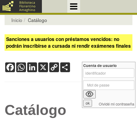
Inicio
Catálogo
Sanciones a usuarios con préstamos vencidos: no
podrán inscribirse a cursada ni rendir exámenes finales
Facebook
WhatsApp
LinkedIn
X
Copy
Share
Cuenta de usuario
Link
Olvidé mi contraseña
Catálogo