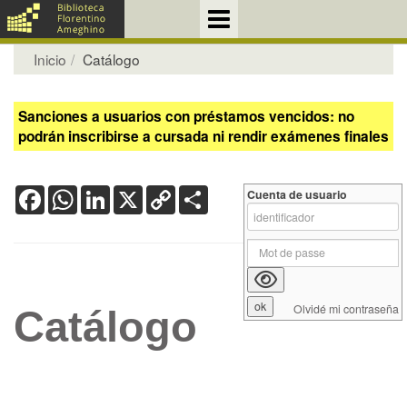
Inicio
Catálogo
Sanciones a usuarios con préstamos vencidos: no
podrán inscribirse a cursada ni rendir exámenes finales
Facebook
WhatsApp
LinkedIn
X
Copy
Share
Cuenta de usuario
Link
Olvidé mi contraseña
Catálogo