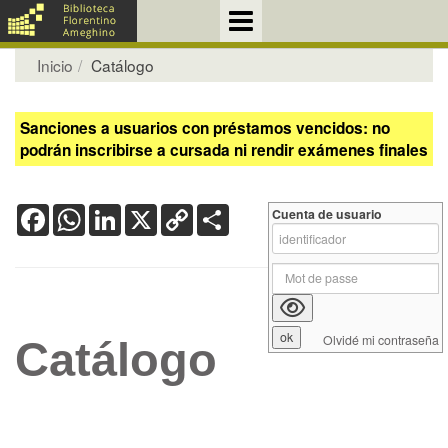
Inicio
Catálogo
Sanciones a usuarios con préstamos vencidos: no
podrán inscribirse a cursada ni rendir exámenes finales
Facebook
WhatsApp
LinkedIn
X
Copy
Share
Cuenta de usuario
Link
Olvidé mi contraseña
Catálogo