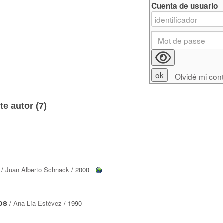
Cuenta de usuario
Olvidé mi con
e autor (
7
)
/
Juan Alberto Schnack
/ 2000
os
/
Ana Lía Estévez
/ 1990