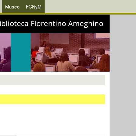
Museo
FCNyM