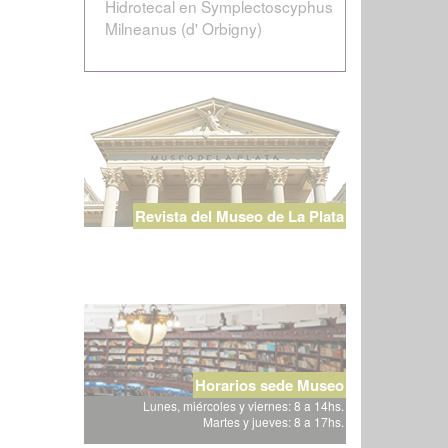
Hidrotecal en Symplectoscyphus
Milneanus (d' Orbigny)
Revista del Museo de La Plata
Horarios sede Museo
Lunes, miércoles y viernes: 8 a 14hs.
Martes y jueves: 8 a 17hs.