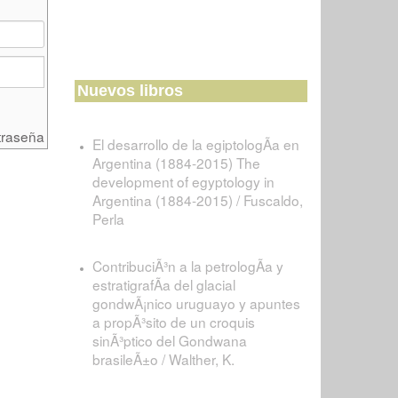
Nuevos libros
traseña
El desarrollo de la egiptologÃ­a en
Argentina (1884-2015) The
development of egyptology in
Argentina (1884-2015) / Fuscaldo,
Perla
ContribuciÃ³n a la petrologÃ­a y
estratigrafÃ­a del glacial
gondwÃ¡nico uruguayo y apuntes
a propÃ³sito de un croquis
sinÃ³ptico del Gondwana
brasileÃ±o / Walther, K.