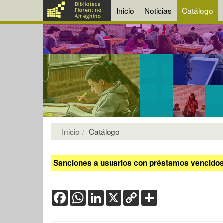
Inicio
Noticias
Catálogo
Inicio
Catálogo
Sanciones a usuarios con préstamos vencidos:
Facebook
WhatsApp
LinkedIn
X
Copy
Share
Link