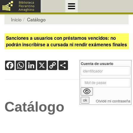
Inicio
Catálogo
Sanciones a usuarios con préstamos vencidos: no
podrán inscribirse a cursada ni rendir exámenes finales
Facebook
WhatsApp
LinkedIn
X
Copy
Share
Cuenta de usuario
Link
Olvidé mi contraseña
Catálogo