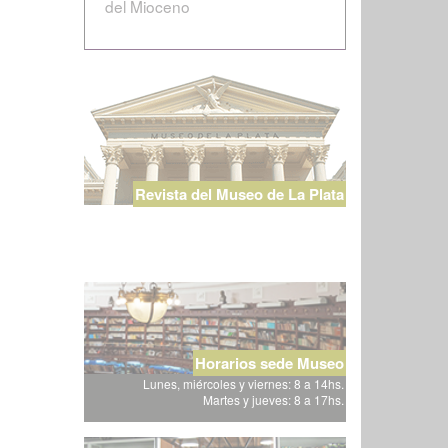
del Mioceno
Revista del Museo de La Plata
Horarios sede Museo
Lunes, miércoles y viernes: 8 a 14hs.
Martes y jueves: 8 a 17hs.