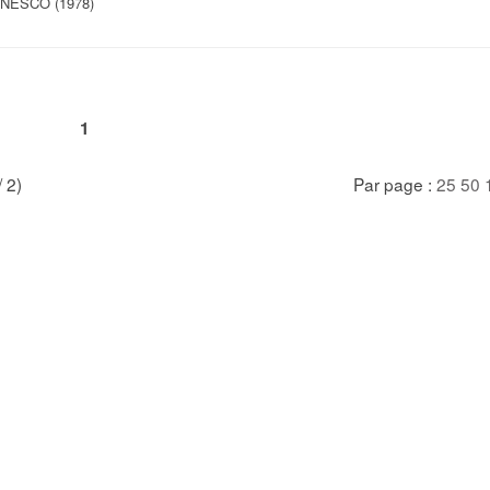
UNESCO (1978)
1
/ 2)
Par page :
25
50