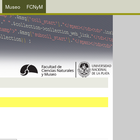
Museo
FCNyM