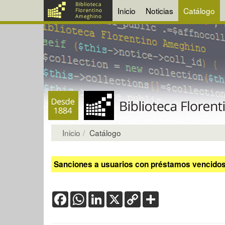
Inicio
Noticias
Catálogo
Inicio
Catálogo
Sanciones a usuarios con préstamos vencidos:
Facebook
WhatsApp
LinkedIn
X
Copy
Share
Link