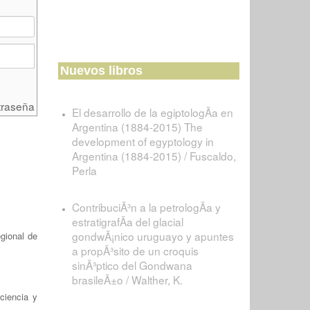
Nuevos libros
traseña
El desarrollo de la egiptologÃ­a en
Argentina (1884-2015) The
development of egyptology in
Argentina (1884-2015) / Fuscaldo,
Perla
ContribuciÃ³n a la petrologÃ­a y
estratigrafÃ­a del glacial
gondwÃ¡nico uruguayo y apuntes
egional de
a propÃ³sito de un croquis
sinÃ³ptico del Gondwana
brasileÃ±o / Walther, K.
ciencia y