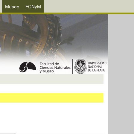
Museo
FCNyM