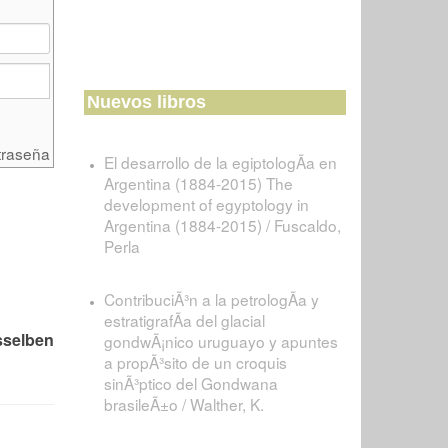
Nuevos libros
traseña
El desarrollo de la egiptologÃ­a en
Argentina (1884-2015) The
development of egyptology in
Argentina (1884-2015) / Fuscaldo,
Perla
ContribuciÃ³n a la petrologÃ­a y
estratigrafÃ­a del glacial
sselben
gondwÃ¡nico uruguayo y apuntes
a propÃ³sito de un croquis
sinÃ³ptico del Gondwana
brasileÃ±o / Walther, K.