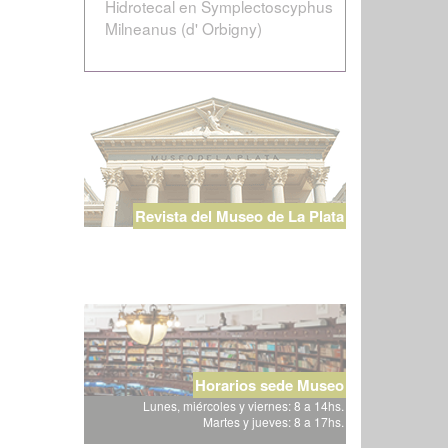
Hidrotecal en Symplectoscyphus
Milneanus (d' Orbigny)
Revista del Museo de La Plata
Horarios sede Museo
Lunes, miércoles y viernes: 8 a 14hs.
Martes y jueves: 8 a 17hs.