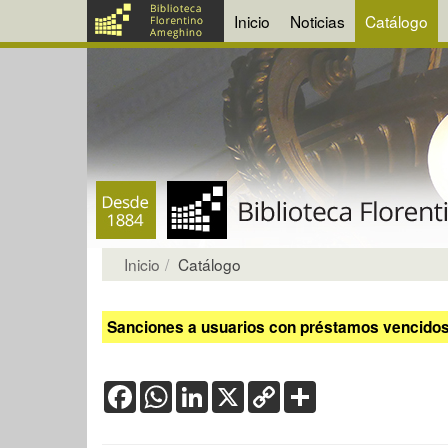
Inicio
Noticias
Catálogo
Inicio
Catálogo
Sanciones a usuarios con préstamos vencidos:
Facebook
WhatsApp
LinkedIn
X
Copy
Share
Link