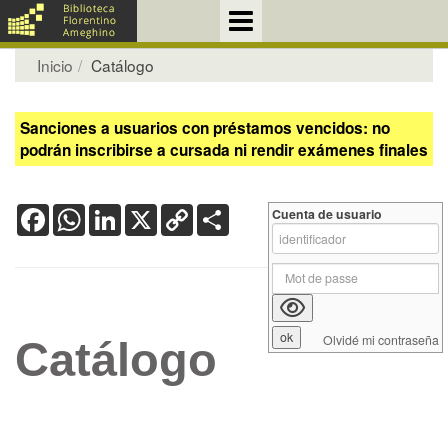
Inicio
Catálogo
Sanciones a usuarios con préstamos vencidos: no
podrán inscribirse a cursada ni rendir exámenes finales
Facebook
WhatsApp
LinkedIn
X
Copy
Share
Cuenta de usuario
Link
Olvidé mi contraseña
Catálogo