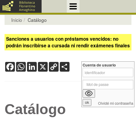
Inicio
Catálogo
Sanciones a usuarios con préstamos vencidos: no
podrán inscribirse a cursada ni rendir exámenes finales
Facebook
WhatsApp
LinkedIn
X
Copy
Share
Cuenta de usuario
Link
Olvidé mi contraseña
Catálogo