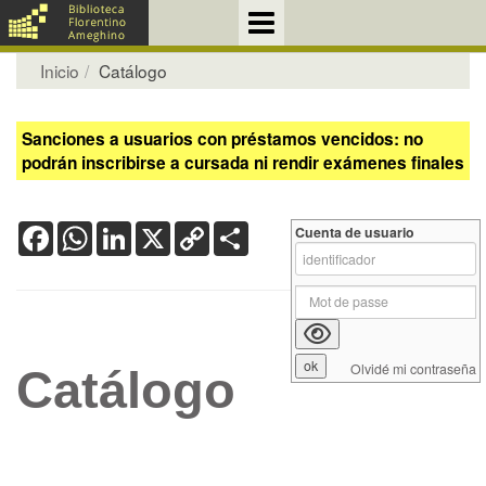
Inicio
Catálogo
Sanciones a usuarios con préstamos vencidos: no
podrán inscribirse a cursada ni rendir exámenes finales
Facebook
WhatsApp
LinkedIn
X
Copy
Share
Cuenta de usuario
Link
Olvidé mi contraseña
Catálogo