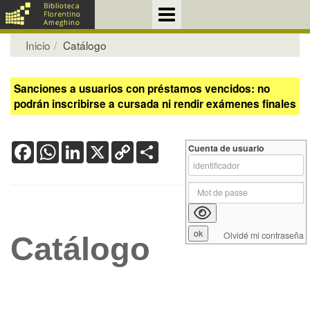
Inicio
Catálogo
Sanciones a usuarios con préstamos vencidos: no
podrán inscribirse a cursada ni rendir exámenes finales
Facebook
WhatsApp
LinkedIn
X
Copy
Share
Cuenta de usuario
Link
Olvidé mi contraseña
Catálogo