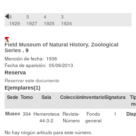
6
5
4
3
1929
1927
1925
1924
Field Museum of Natural History. Zoological
Series
.
9
Mención de fecha: 1936
Fecha de aparición: 05/06/2013
Reserva
Reservar este documento
Ejemplares(1)
Tomo
Sala
Colección
Signatura
Ti
m
Museo
304
Hemeroteca
Revista-
Fondo
1
Disp
44-3-2
Número
general
No hay ningún artículo para este número.