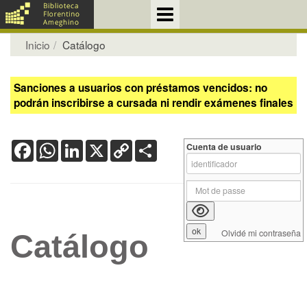
Inicio
Catálogo
Sanciones a usuarios con préstamos vencidos: no
podrán inscribirse a cursada ni rendir exámenes finales
Facebook
WhatsApp
LinkedIn
X
Copy
Share
Cuenta de usuario
Link
Olvidé mi contraseña
Catálogo