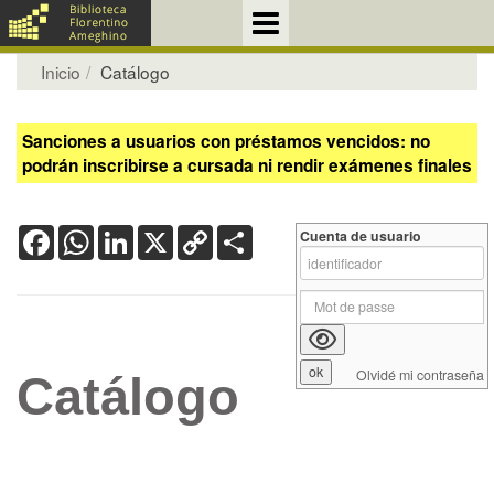
Inicio
Catálogo
Sanciones a usuarios con préstamos vencidos: no
podrán inscribirse a cursada ni rendir exámenes finales
Facebook
WhatsApp
LinkedIn
X
Copy
Share
Cuenta de usuario
Link
Olvidé mi contraseña
Catálogo