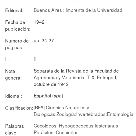
Buenos Aires : Imprenta de la Universidad
Editorial:
1942
Fecha de
publicación:
pp. 24-27
Número de
páginas:
il
Il.:
Separata de la Revista de la Facultad de
Nota
Agronomía y Veterinaria, T. X, Entrega I,
general:
octubre de 1942
Español (
)
Idioma :
spa
[BFA]
Ciencias Naturales y
Clasificación:
Biológicas:Zoología:Invertebrados:Entomología
Cocoideos
Hypogeococcus festerianus
Palabras
Parásitos
Cochinillas
clave: