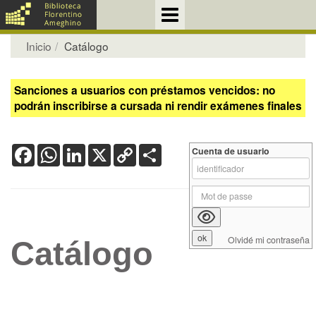
Inicio
Catálogo
Sanciones a usuarios con préstamos vencidos: no
podrán inscribirse a cursada ni rendir exámenes finales
Facebook
WhatsApp
LinkedIn
X
Copy
Share
Cuenta de usuario
Link
Olvidé mi contraseña
Catálogo