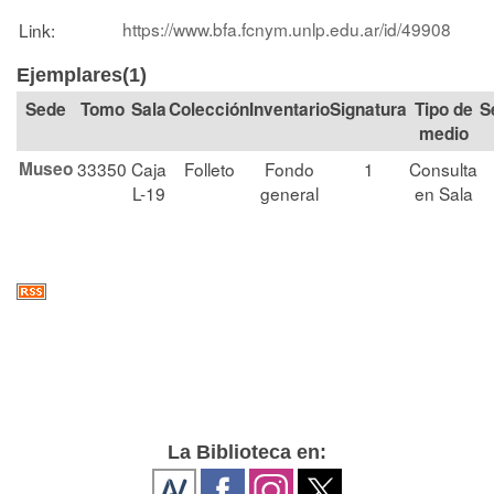
https://www.bfa.fcnym.unlp.edu.ar/id/49908
Link:
Ejemplares(1)
Tomo
Sala
Colección
Signatura
Tipo de
S
medio
Museo
33350
Caja
Folleto
Fondo
1
Consulta
L-19
general
en Sala
La Biblioteca en: