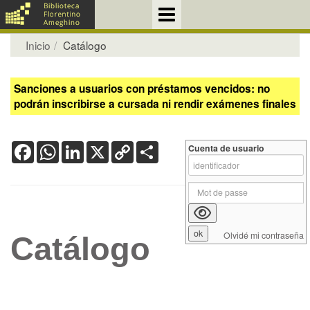
Inicio
Catálogo
Sanciones a usuarios con préstamos vencidos: no
podrán inscribirse a cursada ni rendir exámenes finales
Facebook
WhatsApp
LinkedIn
X
Copy
Share
Cuenta de usuario
Link
Olvidé mi contraseña
Catálogo