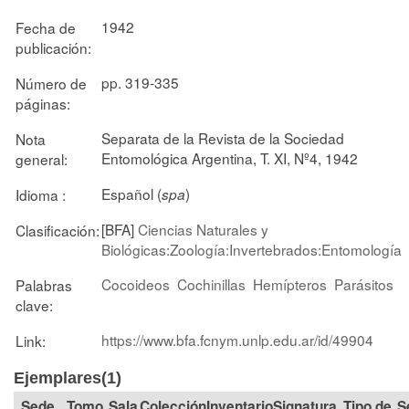
1942
Fecha de
publicación:
pp. 319-335
Número de
páginas:
Separata de la Revista de la Sociedad
Nota
Entomológica Argentina, T. XI, Nº4, 1942
general:
Español (
)
Idioma :
spa
[BFA]
Ciencias Naturales y
Clasificación:
Biológicas:Zoología:Invertebrados:Entomología
Cocoideos
Cochinillas
Hemípteros
Parásitos
Palabras
clave:
https://www.bfa.fcnym.unlp.edu.ar/id/49904
Link:
Ejemplares(1)
Tomo
Sala
Colección
Signatura
Tipo de
S