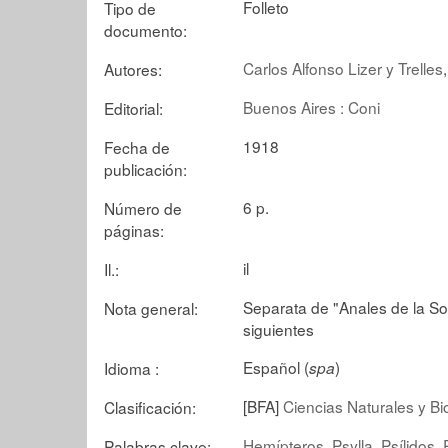
Folleto
Tipo de
documento:
Carlos Alfonso Lizer y Trelles
Autores:
Buenos Aires : Coni
Editorial:
1918
Fecha de
publicación:
6 p.
Número de
páginas:
il
Il.:
Separata de "Anales de la Soc
Nota general:
siguientes
Español (
)
Idioma :
spa
[BFA]
Ciencias Naturales y B
Clasificación:
Hemípteros
Psylla
Psílidos
Palabras clave: