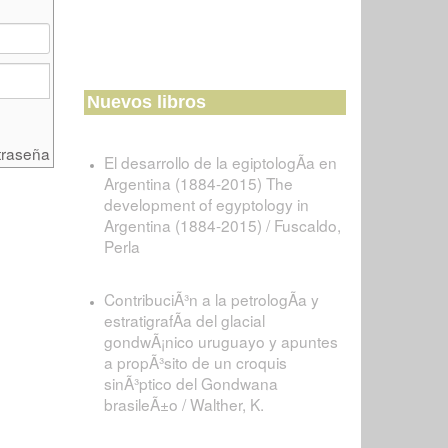
Nuevos libros
traseña
El desarrollo de la egiptologÃ­a en
Argentina (1884-2015) The
development of egyptology in
Argentina (1884-2015) / Fuscaldo,
Perla
ContribuciÃ³n a la petrologÃ­a y
estratigrafÃ­a del glacial
gondwÃ¡nico uruguayo y apuntes
a propÃ³sito de un croquis
sinÃ³ptico del Gondwana
brasileÃ±o / Walther, K.