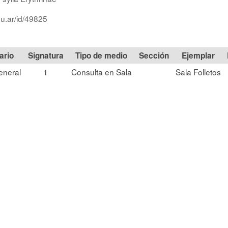
du.ar/id/49825
Signatura
Tipo de medio
Sección
eneral
1
Consulta en Sala
Sala Folletos