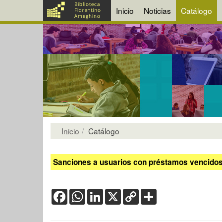
Inicio
Noticias
Catálogo
Inicio
Catálogo
Sanciones a usuarios con préstamos vencidos:
Facebook
WhatsApp
LinkedIn
X
Copy
Share
Link