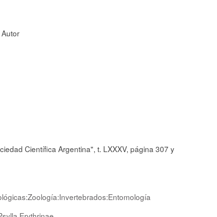
, Autor
iedad Científica Argentina", t. LXXXV, página 307 y
iológicas:Zoología:Invertebrados:Entomología
Psylla Erythrinae