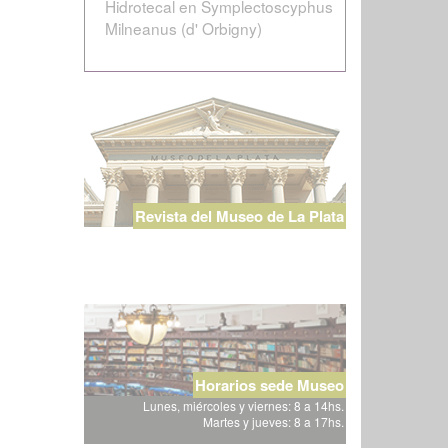
Hidrotecal en Symplectoscyphus
Milneanus (d' Orbigny)
Revista del Museo de La Plata
Horarios sede Museo
Lunes, miércoles y viernes: 8 a 14hs.
Martes y jueves: 8 a 17hs.