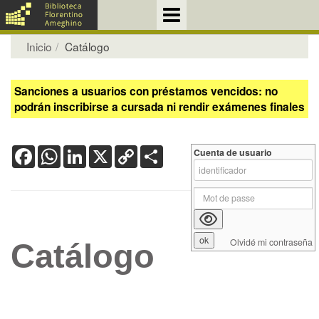
Inicio
Catálogo
Sanciones a usuarios con préstamos vencidos: no
podrán inscribirse a cursada ni rendir exámenes finales
Facebook
WhatsApp
LinkedIn
X
Copy
Share
Cuenta de usuario
Link
Olvidé mi contraseña
Catálogo