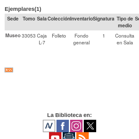
Ejemplares(1)
Tomo
Sala
Colección
Signatura
Tipo de
S
medio
Museo
33053
Caja
Folleto
Fondo
1
Consulta
L-7
general
en Sala
La Biblioteca en: