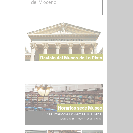
del Mioceno
Revista del Museo de La Plata
Horarios sede Museo
Lunes, miércoles y viernes: 8 a 14hs.
Martes y jueves: 8 a 17hs.