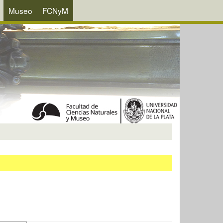
Museo
FCNyM