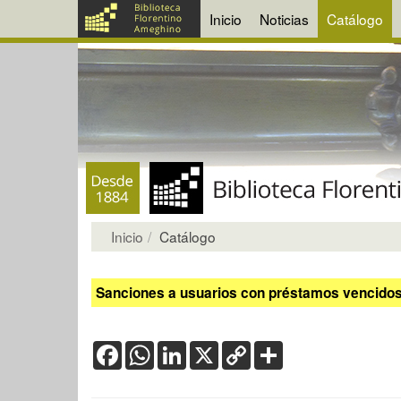
Inicio
Noticias
Catálogo
Inicio
Catálogo
Sanciones a usuarios con préstamos vencidos:
Facebook
WhatsApp
LinkedIn
X
Copy
Share
Link