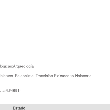
ológicas:Arqueología
bientes
Paleoclima
Transición Pleistoceno-Holoceno
u.ar/id/46914
Estado