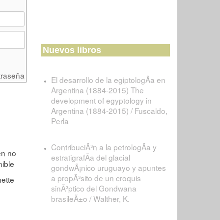
Nuevos libros
traseña
El desarrollo de la egiptologÃ­a en
Argentina (1884-2015) The
development of egyptology in
Argentina (1884-2015) / Fuscaldo,
Perla
ContribuciÃ³n a la petrologÃ­a y
estratigrafÃ­a del glacial
gondwÃ¡nico uruguayo y apuntes
a propÃ³sito de un croquis
sinÃ³ptico del Gondwana
brasileÃ±o / Walther, K.