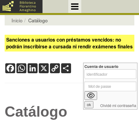
Inicio
Catálogo
Sanciones a usuarios con préstamos vencidos: no
podrán inscribirse a cursada ni rendir exámenes finales
Facebook
WhatsApp
LinkedIn
X
Copy
Share
Cuenta de usuario
Link
Olvidé mi contraseña
Catálogo