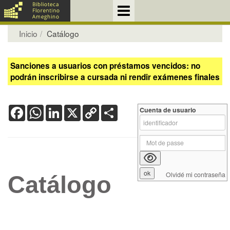
Inicio
Catálogo
Sanciones a usuarios con préstamos vencidos: no
podrán inscribirse a cursada ni rendir exámenes finales
Facebook
WhatsApp
LinkedIn
X
Copy
Share
Cuenta de usuario
Link
Olvidé mi contraseña
Catálogo