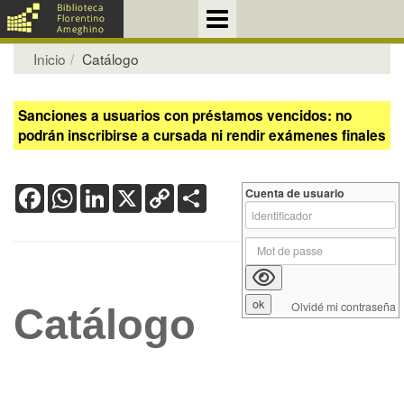
Inicio
Catálogo
Sanciones a usuarios con préstamos vencidos: no
podrán inscribirse a cursada ni rendir exámenes finales
Facebook
WhatsApp
LinkedIn
X
Copy
Share
Cuenta de usuario
Link
Olvidé mi contraseña
Catálogo