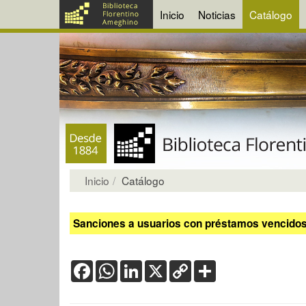
Inicio
Noticias
Catálogo
Inicio
Catálogo
Sanciones a usuarios con préstamos vencidos:
Facebook
WhatsApp
LinkedIn
X
Copy
Share
Link