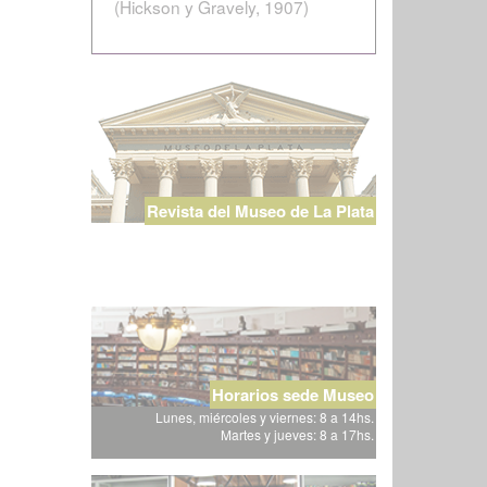
(Hickson y Gravely, 1907)
Revista del Museo de La Plata
Horarios sede Museo
Lunes, miércoles y viernes: 8 a 14hs.
Martes y jueves: 8 a 17hs.