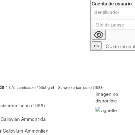
Cuenta de usuario
Olvidé mi con
da
/
T.A. Lominadze
/ Stuttgart : Schweizerbart'sche (1988)
weizerbart'sche (1988)
 Callovian Ammonitida
r Callovium-Ammoniten