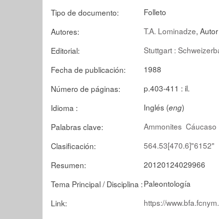
Folleto
Tipo de documento:
T.A. Lominadze
, Autor
Autores:
Stuttgart : Schweizerb
Editorial:
1988
Fecha de publicación:
p.403-411 : il.
Número de páginas:
Inglés (
)
Idioma :
eng
Ammonites
Cáucaso
Palabras clave:
564.53[470.6]"6152"
Clasificación:
20120124029966
Resumen:
Paleontología
Tema Principal / Disciplina :
https://www.bfa.fcnym
Link: