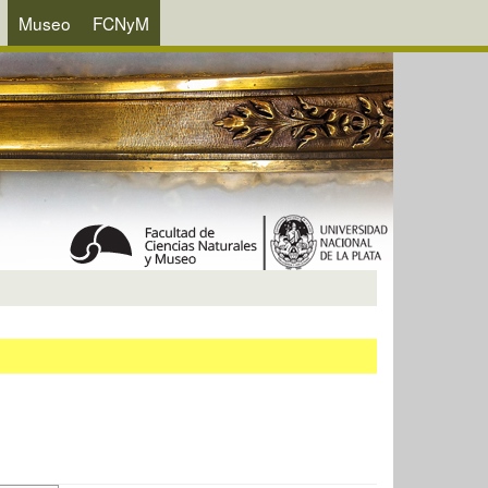
Museo
FCNyM