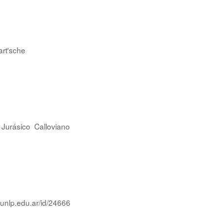
art'sche
Jurásico
Calloviano
.unlp.edu.ar/id/24666