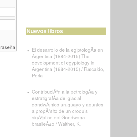
Nuevos libros
traseña
El desarrollo de la egiptologÃ­a en
Argentina (1884-2015) The
development of egyptology in
Argentina (1884-2015) / Fuscaldo,
Perla
ContribuciÃ³n a la petrologÃ­a y
estratigrafÃ­a del glacial
gondwÃ¡nico uruguayo y apuntes
a propÃ³sito de un croquis
sinÃ³ptico del Gondwana
brasileÃ±o / Walther, K.