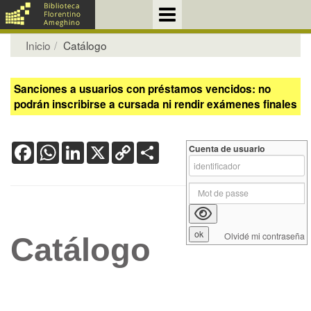
Inicio
Catálogo
Sanciones a usuarios con préstamos vencidos: no
podrán inscribirse a cursada ni rendir exámenes finales
Facebook
WhatsApp
LinkedIn
X
Copy
Share
Cuenta de usuario
Link
Olvidé mi contraseña
Catálogo