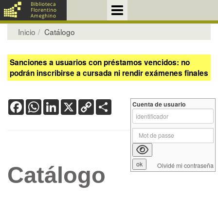
Inicio
Catálogo
Sanciones a usuarios con préstamos vencidos: no
podrán inscribirse a cursada ni rendir exámenes finales
Facebook
WhatsApp
LinkedIn
X
Copy
Share
Cuenta de usuario
Link
Olvidé mi contraseña
Catálogo