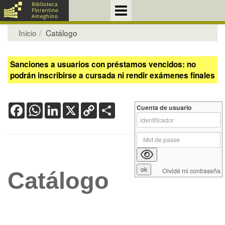
Inicio
Catálogo
Sanciones a usuarios con préstamos vencidos: no
podrán inscribirse a cursada ni rendir exámenes finales
Facebook
WhatsApp
LinkedIn
X
Copy
Share
Cuenta de usuario
Link
Olvidé mi contraseña
Catálogo