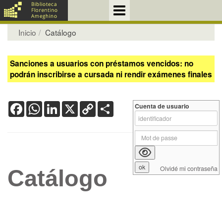
Inicio
Catálogo
Sanciones a usuarios con préstamos vencidos: no
podrán inscribirse a cursada ni rendir exámenes finales
Facebook
WhatsApp
LinkedIn
X
Copy
Share
Cuenta de usuario
Link
Olvidé mi contraseña
Catálogo