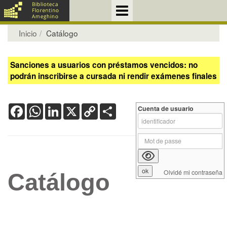
Inicio
Catálogo
Sanciones a usuarios con préstamos vencidos: no
podrán inscribirse a cursada ni rendir exámenes finales
Facebook
WhatsApp
LinkedIn
X
Copy
Share
Cuenta de usuario
Link
Olvidé mi contraseña
Catálogo