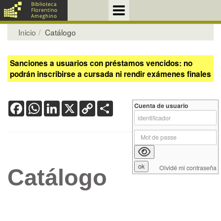
Inicio
Catálogo
Sanciones a usuarios con préstamos vencidos: no
podrán inscribirse a cursada ni rendir exámenes finales
Facebook
WhatsApp
LinkedIn
X
Copy
Share
Cuenta de usuario
Link
Olvidé mi contraseña
Catálogo