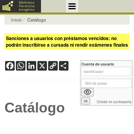
Inicio
Catálogo
Sanciones a usuarios con préstamos vencidos: no
podrán inscribirse a cursada ni rendir exámenes finales
Facebook
WhatsApp
LinkedIn
X
Copy
Share
Cuenta de usuario
Link
Olvidé mi contraseña
Catálogo