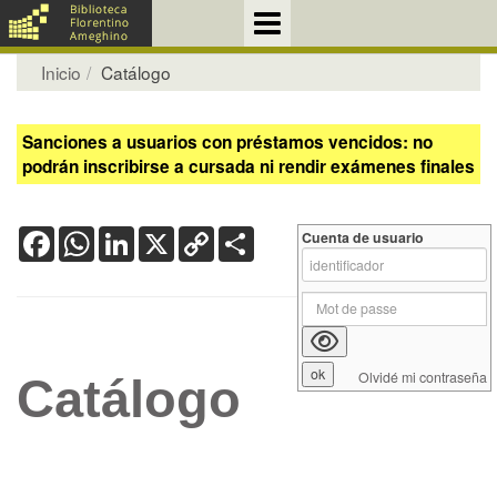
Inicio
Catálogo
Sanciones a usuarios con préstamos vencidos: no
podrán inscribirse a cursada ni rendir exámenes finales
Facebook
WhatsApp
LinkedIn
X
Copy
Share
Cuenta de usuario
Link
Olvidé mi contraseña
Catálogo