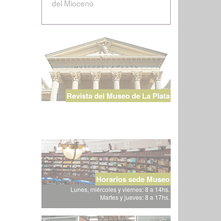
del Mioceno
Revista del Museo de La Plata
Horarios sede Museo
Lunes, miércoles y viernes: 8 a 14hs.
Martes y jueves: 8 a 17hs.