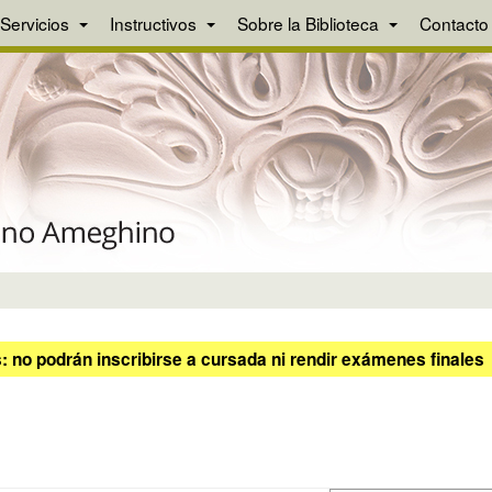
Servicios
Instructivos
Sobre la Biblioteca
Contacto
 no podrán inscribirse a cursada ni rendir exámenes finales