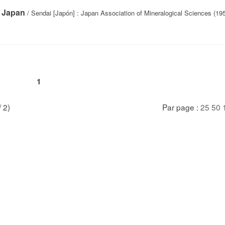
f Japan
/ Sendai [Japón] : Japan Association of Mineralogical Sciences (19
1
/ 2)
Par page :
25
50