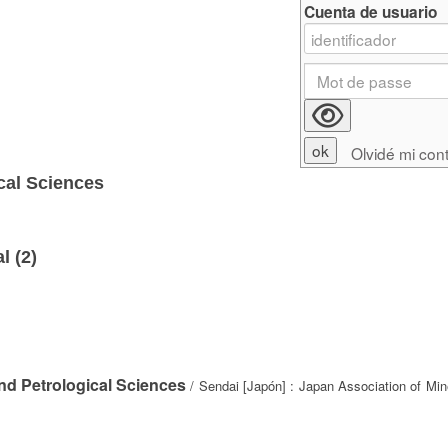
Cuenta de usuario
Olvidé mi con
cal Sciences
l (
2
)
nd Petrological Sciences
/ Sendai [Japón] : Japan Association of Mine