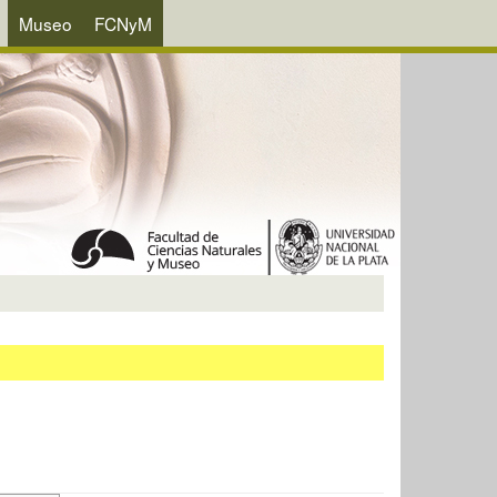
Museo
FCNyM