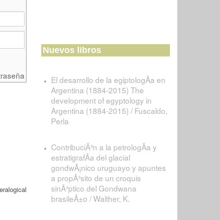
Nuevos libros
traseña
El desarrollo de la egiptologÃ­a en
Argentina (1884-2015) The
development of egyptology in
Argentina (1884-2015) / Fuscaldo,
Perla
ContribuciÃ³n a la petrologÃ­a y
estratigrafÃ­a del glacial
gondwÃ¡nico uruguayo y apuntes
a propÃ³sito de un croquis
sinÃ³ptico del Gondwana
ralogical
brasileÃ±o / Walther, K.