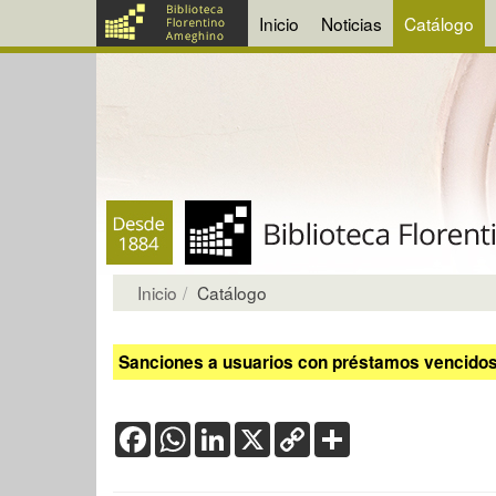
Inicio
Noticias
Catálogo
Inicio
Catálogo
Sanciones a usuarios con préstamos vencidos:
Facebook
WhatsApp
LinkedIn
X
Copy
Share
Link