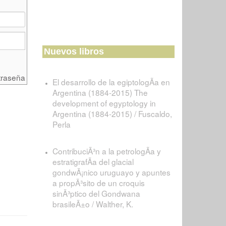
Nuevos libros
traseña
El desarrollo de la egiptologÃ­a en
Argentina (1884-2015) The
development of egyptology in
Argentina (1884-2015) / Fuscaldo,
Perla
ContribuciÃ³n a la petrologÃ­a y
estratigrafÃ­a del glacial
gondwÃ¡nico uruguayo y apuntes
a propÃ³sito de un croquis
sinÃ³ptico del Gondwana
brasileÃ±o / Walther, K.