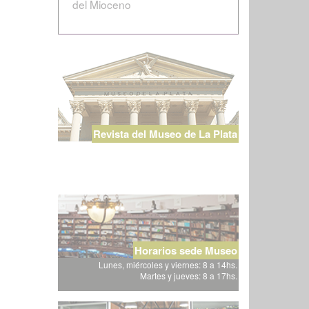
del Mioceno
Revista del Museo de La Plata
Horarios sede Museo
Lunes, miércoles y viernes: 8 a 14hs.
Martes y jueves: 8 a 17hs.