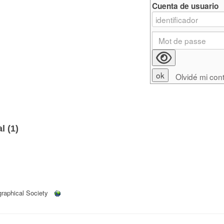
Cuenta de usuario
Olvidé mi con
l (
1
)
raphical Society