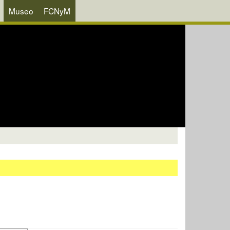
Museo
FCNyM