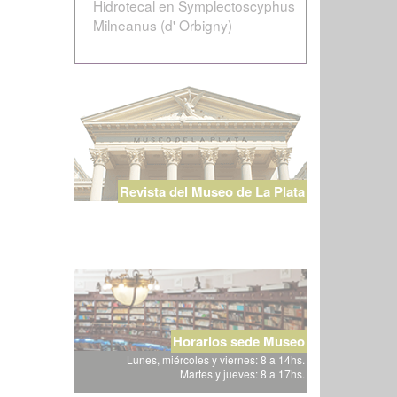
Hidrotecal en Symplectoscyphus
Milneanus (d' Orbigny)
Revista del Museo de La Plata
Horarios sede Museo
Lunes, miércoles y viernes: 8 a 14hs.
Martes y jueves: 8 a 17hs.