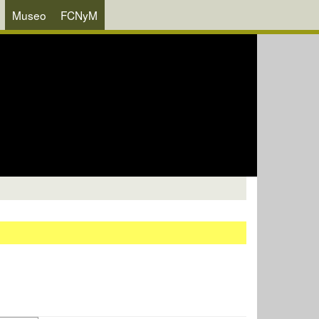
Museo
FCNyM