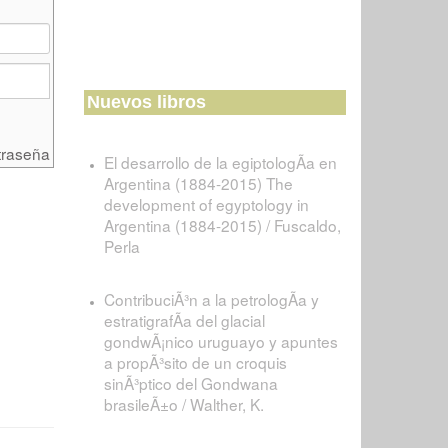
Nuevos libros
traseña
El desarrollo de la egiptologÃ­a en
Argentina (1884-2015) The
development of egyptology in
Argentina (1884-2015) / Fuscaldo,
Perla
ContribuciÃ³n a la petrologÃ­a y
estratigrafÃ­a del glacial
gondwÃ¡nico uruguayo y apuntes
a propÃ³sito de un croquis
sinÃ³ptico del Gondwana
brasileÃ±o / Walther, K.