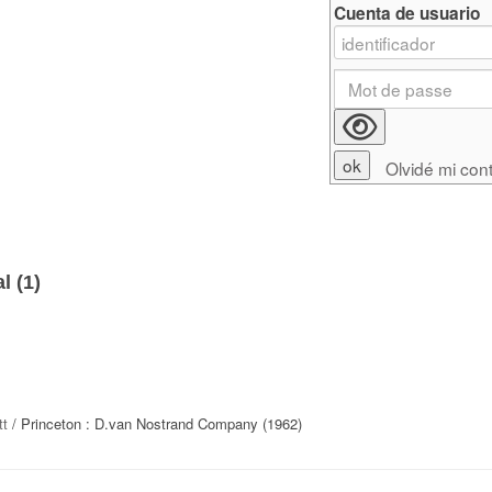
Cuenta de usuario
Olvidé mi con
l (
1
)
tt
/ Princeton : D.van Nostrand Company (1962)