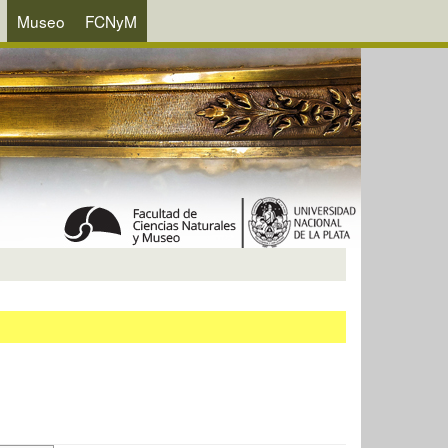
Museo
FCNyM