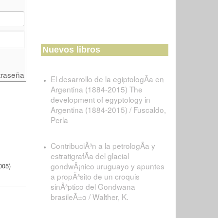
Nuevos libros
traseña
El desarrollo de la egiptologÃ­a en
Argentina (1884-2015) The
development of egyptology in
Argentina (1884-2015) / Fuscaldo,
Perla
ContribuciÃ³n a la petrologÃ­a y
estratigrafÃ­a del glacial
gondwÃ¡nico uruguayo y apuntes
005)
a propÃ³sito de un croquis
sinÃ³ptico del Gondwana
brasileÃ±o / Walther, K.