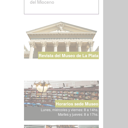
del Mioceno
Revista del Museo de La Plata
Horarios sede Museo
Lunes, miércoles y viernes: 8 a 14hs.
Martes y jueves: 8 a 17hs.