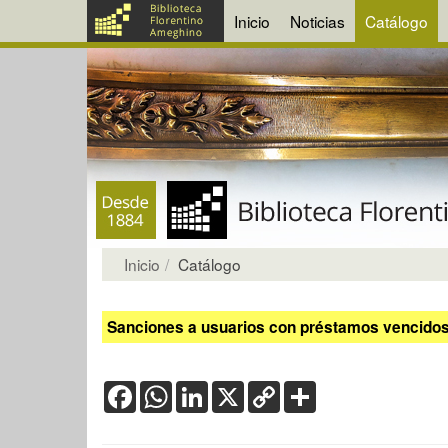
Inicio
Noticias
Catálogo
Inicio
Catálogo
Sanciones a usuarios con préstamos vencidos:
Facebook
WhatsApp
LinkedIn
X
Copy
Share
Link