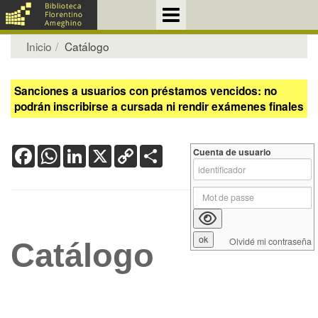
Inicio
Catálogo
Sanciones a usuarios con préstamos vencidos: no
podrán inscribirse a cursada ni rendir exámenes finales
Facebook
WhatsApp
LinkedIn
X
Copy
Share
Cuenta de usuario
Link
Olvidé mi contraseña
Catálogo