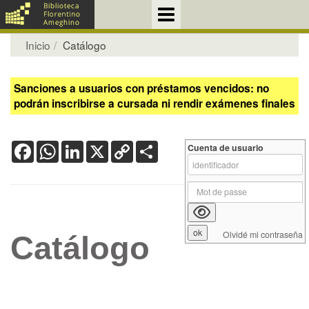
Inicio
Catálogo
Sanciones a usuarios con préstamos vencidos: no
podrán inscribirse a cursada ni rendir exámenes finales
Facebook
WhatsApp
LinkedIn
X
Copy
Share
Cuenta de usuario
Link
Olvidé mi contraseña
Catálogo