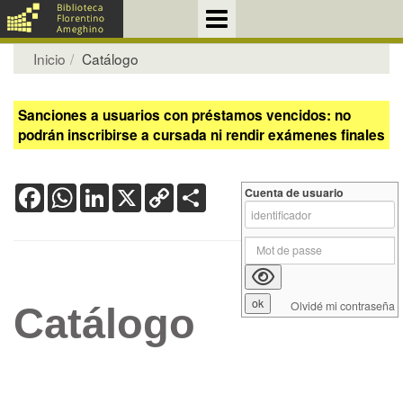
Inicio
Catálogo
Sanciones a usuarios con préstamos vencidos: no
podrán inscribirse a cursada ni rendir exámenes finales
Facebook
WhatsApp
LinkedIn
X
Copy
Share
Cuenta de usuario
Link
Olvidé mi contraseña
Catálogo