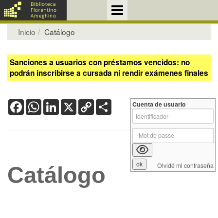
Inicio
Catálogo
Sanciones a usuarios con préstamos vencidos: no
podrán inscribirse a cursada ni rendir exámenes finales
Facebook
WhatsApp
LinkedIn
X
Copy
Share
Cuenta de usuario
Link
Olvidé mi contraseña
Catálogo