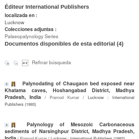
Éditeur International Publishers
localizada en :
Lucknow
Colecciones adjuntas :
Palaeopalynology Series
Documentos disponibles de esta editorial (
4
)
Refinar búsqueda
Palynodating of Chaugaon bed exposed near
Khatama caves, Hoshangabad District, Madhya
Pradesh, India
/
Pramod Kumar
/ Lucknow : International
Publishers (1993)
Palynology of Mesozoic Carbonaceous
sediments of Narsinghpur District, Madhya Pradesh,
India
/
Pramod Kumar
/ Lucknow : International Publishers (1992)