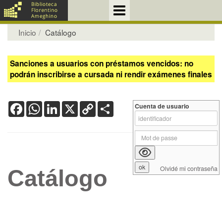
Inicio
Catálogo
Sanciones a usuarios con préstamos vencidos: no
podrán inscribirse a cursada ni rendir exámenes finales
Facebook
WhatsApp
LinkedIn
X
Copy
Share
Cuenta de usuario
Link
Olvidé mi contraseña
Catálogo