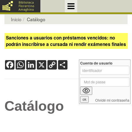
Inicio
Catálogo
Sanciones a usuarios con préstamos vencidos: no
podrán inscribirse a cursada ni rendir exámenes finales
Facebook
WhatsApp
LinkedIn
X
Copy
Share
Cuenta de usuario
Link
Olvidé mi contraseña
Catálogo