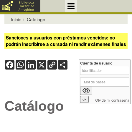
Inicio
Catálogo
Sanciones a usuarios con préstamos vencidos: no
podrán inscribirse a cursada ni rendir exámenes finales
Facebook
WhatsApp
LinkedIn
X
Copy
Share
Cuenta de usuario
Link
Olvidé mi contraseña
Catálogo