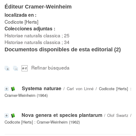
Éditeur Cramer-Weinheim
localizada en :
Codicote [Herts]
Colecciones adjuntas :
Historiae naturalis classica ; 25
Historiae naturalis classica ; 34
Documentos disponibles de esta editorial (
2
)
Refinar búsqueda
Systema naturae
/
Carl von Linné
/ Codicote [Herts] :
Cramer-Weinheim (1964)
Nova genera et species plantarum
/
Olof Swartz
/
Codicote [Herts] : Cramer-Weinheim (1962)