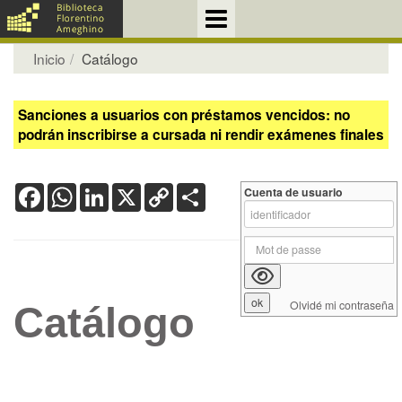
Inicio
Catálogo
Sanciones a usuarios con préstamos vencidos: no
podrán inscribirse a cursada ni rendir exámenes finales
Facebook
WhatsApp
LinkedIn
X
Copy
Share
Cuenta de usuario
Link
Olvidé mi contraseña
Catálogo