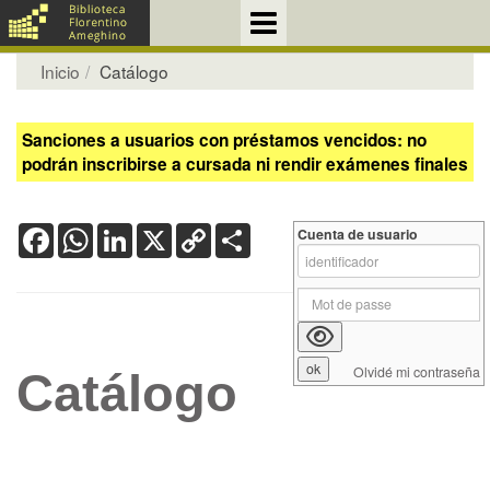
Inicio
Catálogo
Sanciones a usuarios con préstamos vencidos: no
podrán inscribirse a cursada ni rendir exámenes finales
Facebook
WhatsApp
LinkedIn
X
Copy
Share
Cuenta de usuario
Link
Olvidé mi contraseña
Catálogo