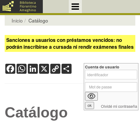
Inicio
Catálogo
Sanciones a usuarios con préstamos vencidos: no
podrán inscribirse a cursada ni rendir exámenes finales
Facebook
WhatsApp
LinkedIn
X
Copy
Share
Cuenta de usuario
Link
Olvidé mi contraseña
Catálogo