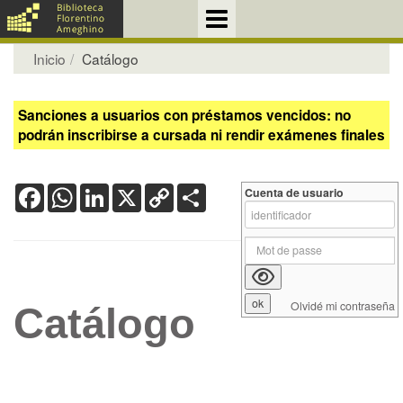
Inicio
Catálogo
Sanciones a usuarios con préstamos vencidos: no
podrán inscribirse a cursada ni rendir exámenes finales
Facebook
WhatsApp
LinkedIn
X
Copy
Share
Cuenta de usuario
Link
Olvidé mi contraseña
Catálogo