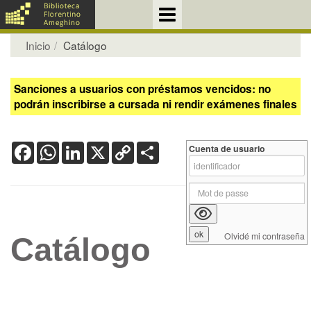
Inicio
Catálogo
Sanciones a usuarios con préstamos vencidos: no
podrán inscribirse a cursada ni rendir exámenes finales
Facebook
WhatsApp
LinkedIn
X
Copy
Share
Cuenta de usuario
Link
Olvidé mi contraseña
Catálogo