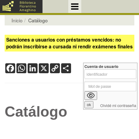
Inicio
Catálogo
Sanciones a usuarios con préstamos vencidos: no
podrán inscribirse a cursada ni rendir exámenes finales
Facebook
WhatsApp
LinkedIn
X
Copy
Share
Cuenta de usuario
Link
Olvidé mi contraseña
Catálogo