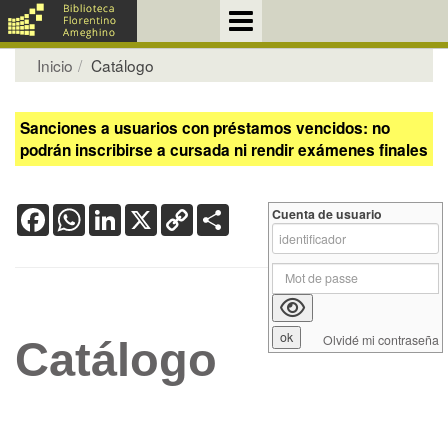
Inicio
Catálogo
Sanciones a usuarios con préstamos vencidos: no
podrán inscribirse a cursada ni rendir exámenes finales
Facebook
WhatsApp
LinkedIn
X
Copy
Share
Cuenta de usuario
Link
Olvidé mi contraseña
Catálogo