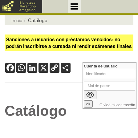
Inicio
Catálogo
Sanciones a usuarios con préstamos vencidos: no
podrán inscribirse a cursada ni rendir exámenes finales
Facebook
WhatsApp
LinkedIn
X
Copy
Share
Cuenta de usuario
Link
Olvidé mi contraseña
Catálogo