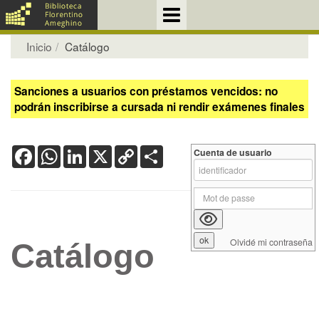
Inicio
Catálogo
Sanciones a usuarios con préstamos vencidos: no
podrán inscribirse a cursada ni rendir exámenes finales
Facebook
WhatsApp
LinkedIn
X
Copy
Share
Cuenta de usuario
Link
Olvidé mi contraseña
Catálogo